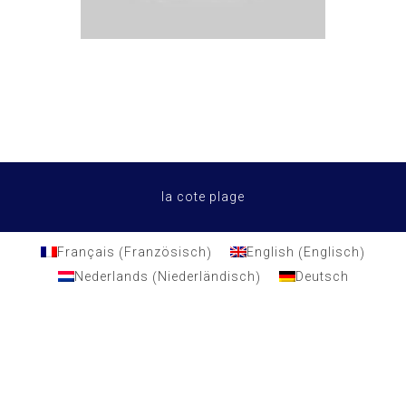
la cote plage
Französisch
Englisch
Français
English
(
)
(
)
Niederländisch
Nederlands
Deutsch
(
)